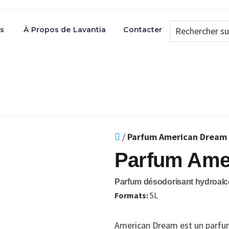
Rechercher
es
À Propos de Lavantia
Contacter
sur
le
site...
/
Parfum American Dream
Parfum Ame
Parfum désodorisant hydroalc
Formats:
5L
American Dream est un parfum