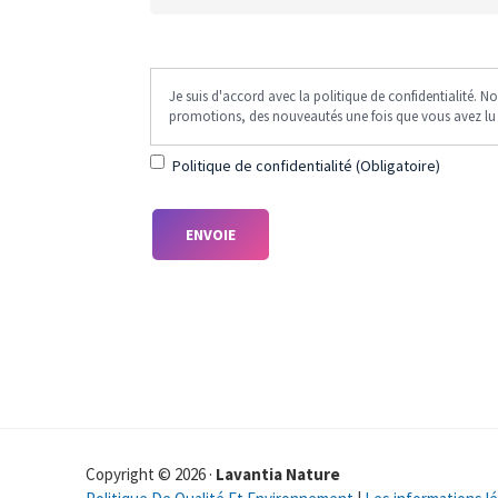
Je suis
(Obligatorio)
Je suis d'accord avec la politique de confidentialité.
d'accord avec
promotions, des nouveautés une fois que vous avez lu 
la politique de
confidentialité.
Politique de confidentialité (Obligatoire)
Nous vous
demandons
votre
consentement
pour utiliser
vos données,
uniquement
sur notre site
web, afin de
pouvoir vous
envoyer des
Copyright © 2026 ·
Lavantia Nature
promotions,