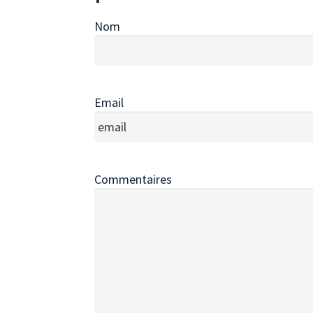
Nom
Nombre
Email
Introduce
un
email
Commentaires