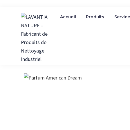
Saltar
Saltar
Accueil
Produits
Servic
a
al
la
contenido
navegación
principal
principal
LAVANTIA
NATURE
-
Fabricant
de
Produits
de
Nettoyage
Industriel