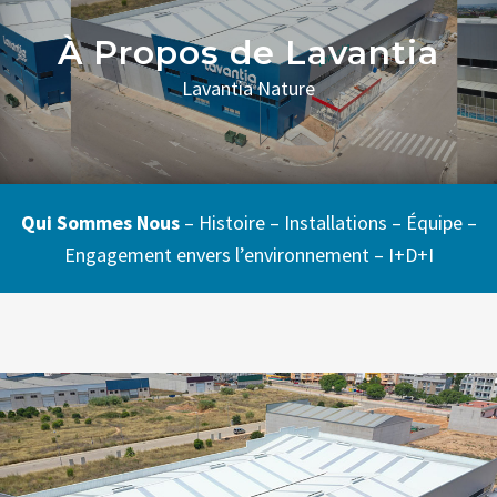
À Propos de Lavantia
Lavantia Nature
Qui Sommes Nous
–
Histoire
–
Installations
–
Équipe
–
Engagement envers l’environnement
–
I+D+I