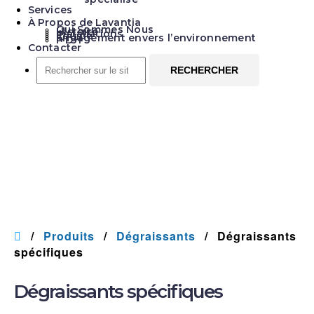
Services
À Propos de Lavantia
Qui Sommes Nous
Histoire
Installations
Équipe
Engagement envers l’environnement
I+D+I
Contacter
Rechercher
sur
le
site...
Dégraissants
spécifiques
Dégraissants
Produits
Dégraissants
Dégraissants
spécifiques
Dégraissants spécifiques