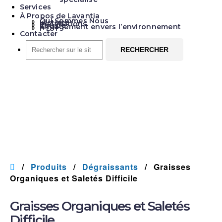
Services
À Propos de Lavantia
Qui Sommes Nous
Histoire
Installations
Équipe
Engagement envers l’environnement
I+D+I
Contacter
Rechercher
sur
le
site...
Graisses Organiques et
Saletés Difficile
Dégraissants
Produits
Dégraissants
Graisses
Organiques et Saletés Difficile
Graisses Organiques et Saletés
Difficile