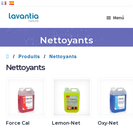
Saltar
Menú
al
LAVANTIA
contenido
NATURE
-
principal
Nettoyants
Fabricant
de
Produits
Produits
Nettoyants
de
Nettoyants
Nettoyage
Industriel
Force Cal
Lemon-Net
Oxy-Net