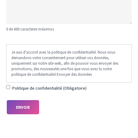
0 de 600 caracteres máximos
Je suis
(Obligatorio)
Je suis d'accord avec la politique de confidentialité. Nous vous
d'accord avec
demandons votre consentement pour utiliser vos données,
la politique de
uniquement sur notre site web, afin de pouvoir vous envoyer des
promotions, des nouveautés une fois que vous avez lu notre
confidentialité.
politique de confidentialité Envoyer des données
Nous vous
demandons
Politique de confidentialité (Obligatoire)
votre
consentement
pour utiliser
vos données,
uniquement
sur notre site