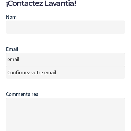
¡Contactez Lavantia!
Nom
Nombre
Email
Introduce
un
email
Confirmar
email
Commentaires