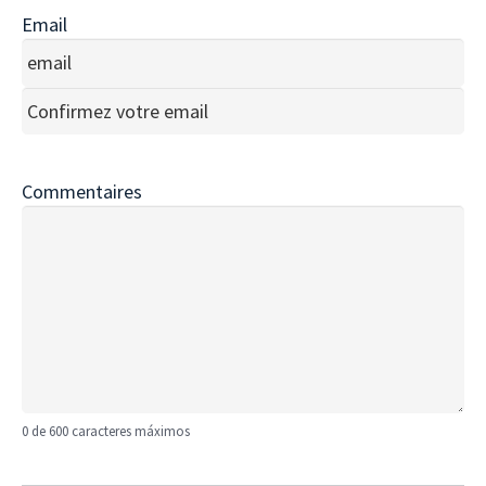
Email
Introduce
un
email
Confirmar
email
Commentaires
0 de 600 caracteres máximos