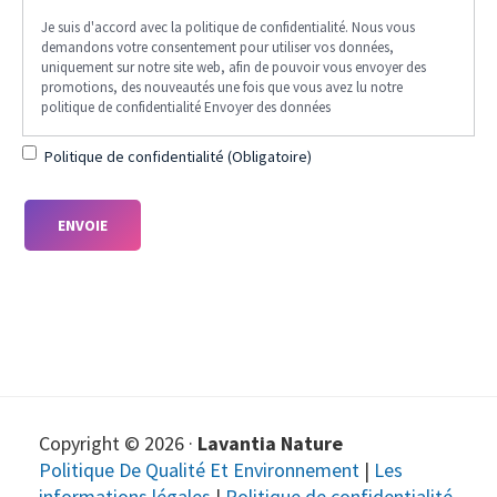
Je suis
(Obligatorio)
Je suis d'accord avec la politique de confidentialité. Nous vous
d'accord avec
demandons votre consentement pour utiliser vos données,
la politique de
uniquement sur notre site web, afin de pouvoir vous envoyer des
promotions, des nouveautés une fois que vous avez lu notre
confidentialité.
politique de confidentialité Envoyer des données
Nous vous
demandons
Politique de confidentialité (Obligatoire)
votre
consentement
pour utiliser
vos données,
uniquement
sur notre site
web, afin de
pouvoir vous
envoyer des
promotions,
Copyright © 2026 ·
Lavantia Nature
des
Politique De Qualité Et Environnement
|
Les
nouveautés
informations légales
|
Politique de confidentialité