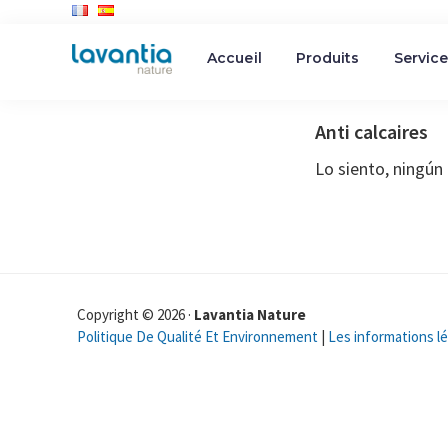
Saltar
Saltar
Accueil
Produits
Servic
a
al
LAVANTIA
la
contenido
NATURE
-
navegación
principal
Anti calcaires
Fabricant
principal
de
Lo siento, ningún
Produits
de
Nettoyage
Industriel
Copyright © 2026 ·
Lavantia Nature
Politique De Qualité Et Environnement
|
Les informations l