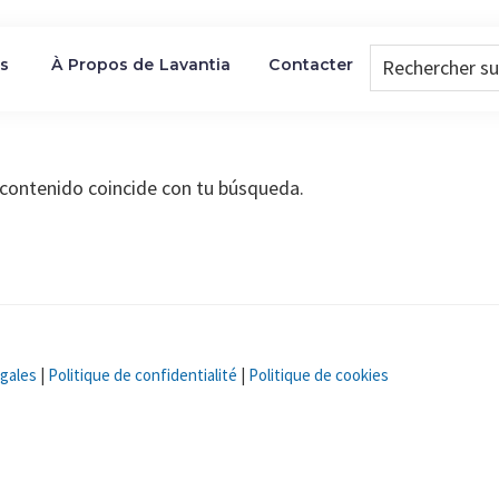
Rechercher
es
À Propos de Lavantia
Contacter
sur
le
site...
 contenido coincide con tu búsqueda.
égales
|
Politique de confidentialité
|
Politique de cookies