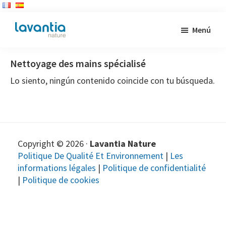
Saltar
Menú
al
LAVANTIA
contenido
NATURE
-
Nettoyage des mains spécialisé
principal
Fabricant
Lo siento, ningún contenido coincide con tu búsqueda.
de
Produits
de
Nettoyage
Industriel
Copyright © 2026 ·
Lavantia Nature
Politique De Qualité Et Environnement
|
Les
informations légales
|
Politique de confidentialité
|
Politique de cookies